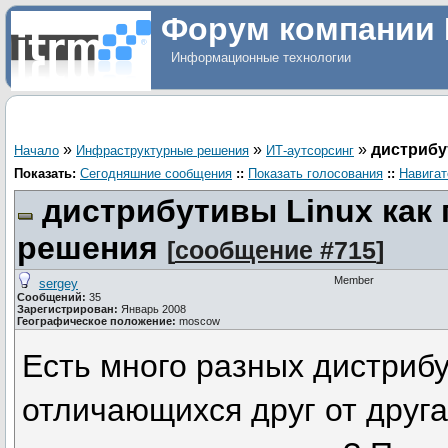
Форум компании 
Информационные технологии
»
»
»
дистрибу
Начало
Инфраструктурные решения
ИТ-аутсорсинг
Показать:
Сегодняшние сообщения
::
Показать голосования
::
Навигат
дистрибутивы Linux как
решения
[
сообщение #715
]
Member
sergey
Сообщений:
35
Зарегистрирован:
Январь 2008
Географическое положение:
moscow
Есть много разных дистрибу
отличающихся друг от друга