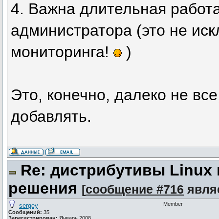
4. Важна длительная работ
администратора (это не ис
мониторинга!
)
Это, конечно, далеко не все
добавлять.
Re: дистрибутивы Linux
решения
[
сообщение #716
явля
Member
sergey
Сообщений:
35
Зарегистрирован:
Январь 2008