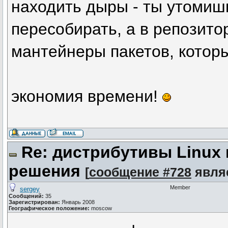
находить дыры - ты утомиш
пересобирать, а в репозито
мантейнеры пакетов, которы
экономия времени!
Re: дистрибутивы Linux
решения
[
сообщение #728
явля
Member
sergey
Сообщений:
35
Зарегистрирован:
Январь 2008
Географическое положение:
moscow