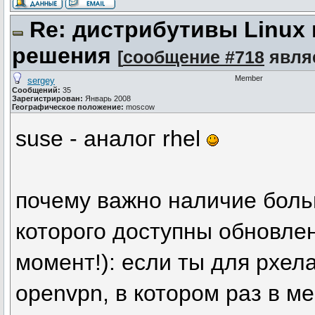
Re: дистрибутивы Linux
решения
[
сообщение #718
явля
Member
sergey
Сообщений:
35
Зарегистрирован:
Январь 2008
Географическое положение:
moscow
suse - аналог rhel
почему важно наличие боль
которого доступны обновле
момент!): если ты для рхел
openvpn, в котором раз в м