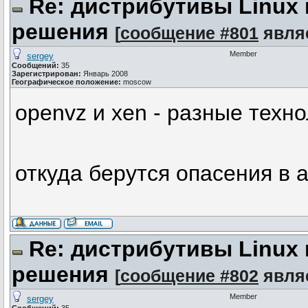
Re: дистрибутивы Linux
решения
[
сообщение #801
явля
Member
sergey
Сообщений:
35
Зарегистрирован:
Январь 2008
Географическое положение:
moscow
openvz и xen - разные техно
откуда берутся опасения в 
Re: дистрибутивы Linux
решения
[
сообщение #802
явля
Member
sergey