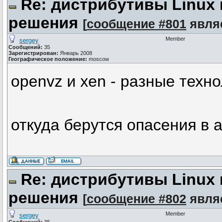
Re: дистрибутивы Linux
решения
[
сообщение #801
явля
Member
sergey
Сообщений:
35
Зарегистрирован:
Январь 2008
Географическое положение:
moscow
openvz и xen - разные техно
откуда берутся опасения в 
Re: дистрибутивы Linux
решения
[
сообщение #802
явля
Member
sergey