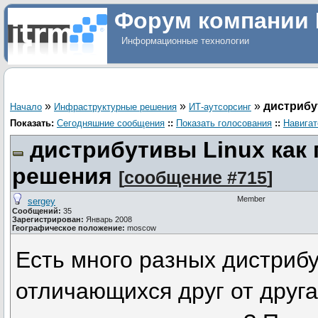
Форум компании 
Информационные технологии
»
»
»
дистрибу
Начало
Инфраструктурные решения
ИТ-аутсорсинг
Показать:
Сегодняшние сообщения
::
Показать голосования
::
Навигат
дистрибутивы Linux как
решения
[
сообщение #715
]
Member
sergey
Сообщений:
35
Зарегистрирован:
Январь 2008
Географическое положение:
moscow
Есть много разных дистрибу
отличающихся друг от друга