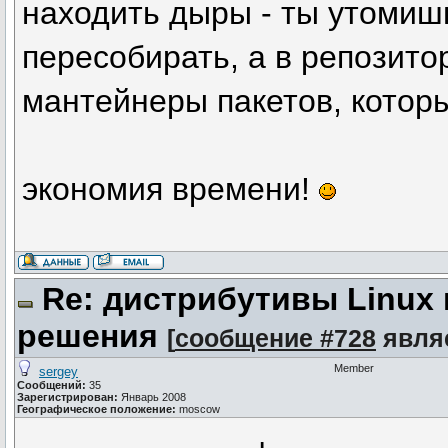
находить дыры - ты утомиш
пересобирать, а в репозито
мантейнеры пакетов, которы
экономия времени!
Re: дистрибутивы Linux
решения
[
сообщение #728
явля
Member
sergey
Сообщений:
35
Зарегистрирован:
Январь 2008
Географическое положение:
moscow