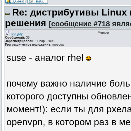
Re: дистрибутивы Linux
решения
[
сообщение #718
явля
Member
sergey
Сообщений:
35
Зарегистрирован:
Январь 2008
Географическое положение:
moscow
suse - аналог rhel
почему важно наличие боль
которого доступны обновле
момент!): если ты для рхел
openvpn, в котором раз в м