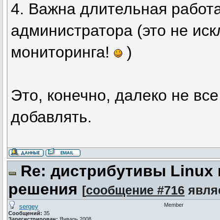
4. Важна длительная работ
администратора (это не ис
мониторинга!
)
Это, конечно, далеко не все
добавлять.
Re: дистрибутивы Linux
решения
[
сообщение #716
явля
Member
sergey
Сообщений:
35
Зарегистрирован:
Январь 2008