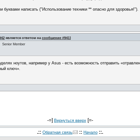
и буквами написать ("Использование техники ** опасно для здоровья!").
942
является ответом на
сообщение #941
]
Senior Member
 моделях ноутов, например у Asus - есть возможность отправить «отрав
ный ключ».
-=]
[=-
Вернуться вверх
.::
::
::.
Обратная связь
Начало