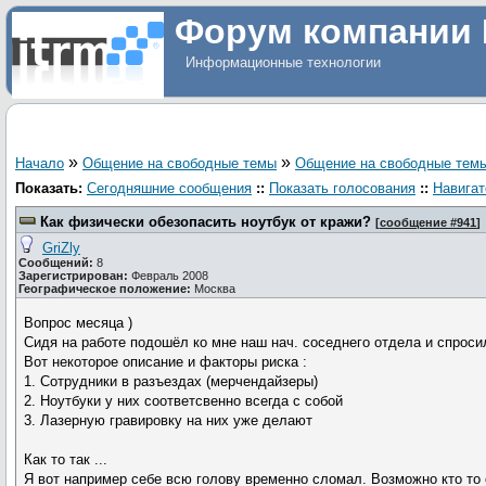
Форум компании 
Информационные технологии
»
»
Начало
Общение на свободные темы
Общение на свободные тем
Показать:
Сегодняшние сообщения
::
Показать голосования
::
Навигат
Как физически обезопасить ноутбук от кражи?
[
сообщение #941
]
GriZly
Сообщений:
8
Зарегистрирован:
Февраль 2008
Географическое положение:
Москва
Вопрос месяца )
Сидя на работе подошёл ко мне наш нач. соседнего отдела и спроси
Вот некоторое описание и факторы риска :
1. Сотрудники в разъездах (мерчендайзеры)
2. Ноутбуки у них соответсвенно всегда с собой
3. Лазерную гравировку на них уже делают
Как то так ...
Я вот например себе всю голову временно сломал. Возможно кто то 