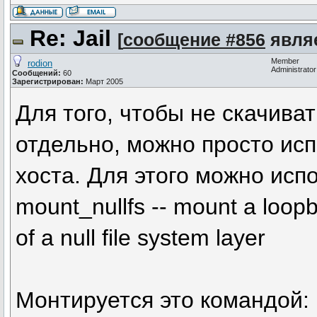
Re: Jail
[
сообщение #856
являе
Member
rodion
Administrator
Сообщений:
60
Зарегистрирован:
Март 2005
Для того, чтобы не скачива
отдельно, можно просто ис
хоста. Для этого можно испол
mount_nullfs -- mount a loopb
of a null file system layer
Монтируется это командой: