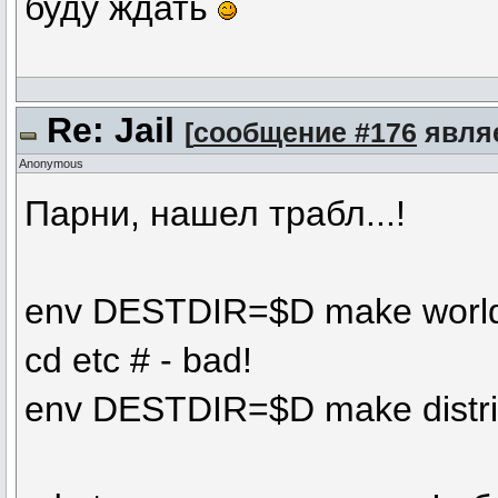
буду ждать
Re: Jail
[
сообщение #176
являе
Anonymous
Парни, нашел трабл...!
env DESTDIR=$D make worl
cd etc # - bad!
env DESTDIR=$D make distri