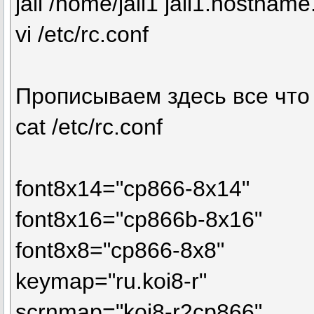
jail /home/jail1 jail1.hostname
vi /etc/rc.conf
Прописываем здесь все что
cat /etc/rc.conf
font8x14="cp866-8x14"
font8x16="cp866b-8x16"
font8x8="cp866-8x8"
keymap="ru.koi8-r"
scrnmap="koi8-r2cp866"