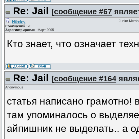
Re: Jail
[
сообщение #67
являет
Junior Memb
Nikolay
Сообщений:
26
Зарегистрирован:
Март 2005
Кто знает, что означает техн
Re: Jail
[
сообщение #164
являе
Anonymous
статья написано грамотно! в
там упоминалось о выделяем
айпишник не выделать.. а од