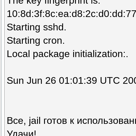
The key fingerprint is:
10:8d:3f:8c:ea:d8:2c:d0:dd:77
Starting sshd.
Starting cron.
Local package initialization:.
Sun Jun 26 01:01:39 UTC 20
Все, jail готов к использов
Удачи!