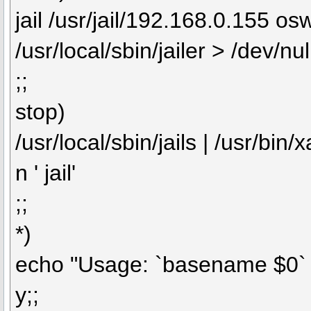
jail /usr/jail/192.168.0.155 
/usr/local/sbin/jailer > /dev/nu
;;
stop)
/usr/local/sbin/jails | /usr/bin/
n ' jail'
;;
*)
echo "Usage: `basename $0` {
y;;