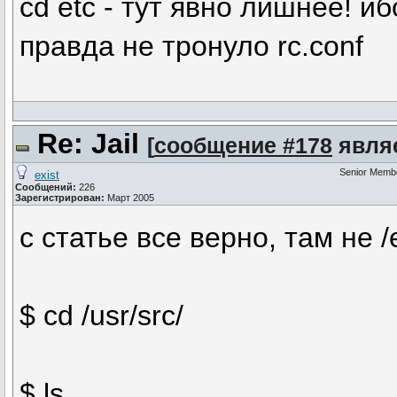
cd etc - тут явно лишнее! и
правда не тронуло rc.conf
Re: Jail
[
сообщение #178
являе
Senior Memb
exist
Сообщений:
226
Зарегистрирован:
Март 2005
с статье все верно, там не /et
$ cd /usr/src/
$ ls