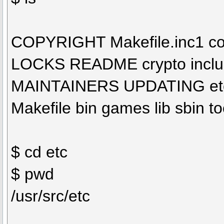
COPYRIGHT Makefile.inc1 cont
LOCKS README crypto include
MAINTAINERS UPDATING etc 
Makefile bin games lib sbin to
$ cd etc
$ pwd
/usr/src/etc