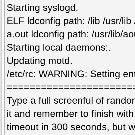
Starting syslogd.
ELF ldconfig path: /lib /usr/lib
a.out ldconfig path: /usr/lib/a
Starting local daemons:.
Updating motd.
/etc/rc: WARNING: Setting en
======================
Type a full screenful of rando
it and remember to finish with 
timeout in 300 seconds, but wa