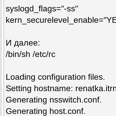
syslogd_flags="-ss"
kern_securelevel_enable="Y
И далее:
/bin/sh /etc/rc
Loading configuration files.
Setting hostname: renatka.itr
Generating nsswitch.conf.
Generating host.conf.