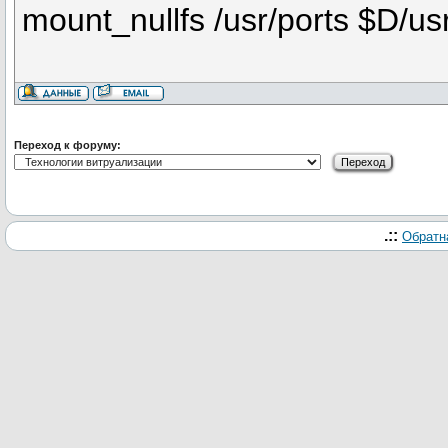
mount_nullfs /usr/ports $D/us
Переход к форуму:
.::
Обратн