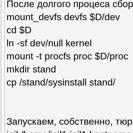
После долгого процеса сбор
mount_devfs devfs $D/dev
сd $D
ln -sf dev/null kernel
mount -t procfs proc $D/proc
mkdir stand
cp /stand/sysinstall stand/
Запускаем, собственно, тюр