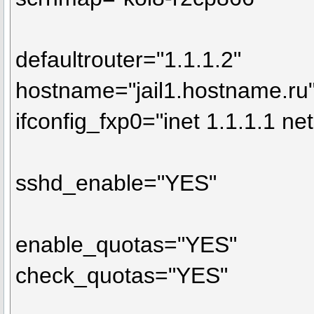
defaultrouter="1.1.1.2"
hostname="jail1.hostname.ru
ifconfig_fxp0="inet 1.1.1.1 
sshd_enable="YES"
enable_quotas="YES"
check_quotas="YES"