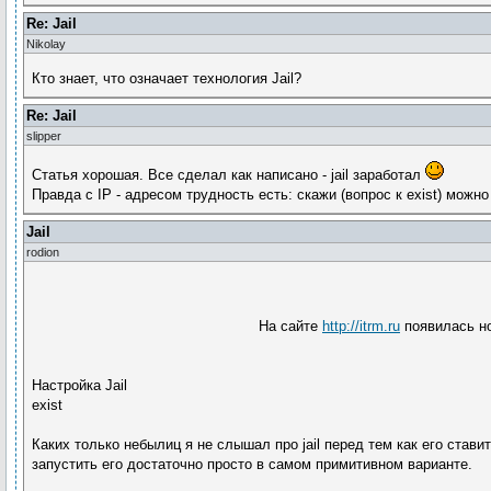
Re: Jail
Nikolay
Кто знает, что означает технология Jail?
Re: Jail
slipper
Статья хорошая. Все сделал как написано - jail заработал
Правда с IP - адресом трудность есть: скажи (вопрос к exist) мож
Jail
rodion
На сайте
http://itrm.ru
появилась но
Настройка Jail
exist
Каких только небылиц я не слышал про jail перед тем как его стави
запустить его достаточно просто в самом примитивном варианте.