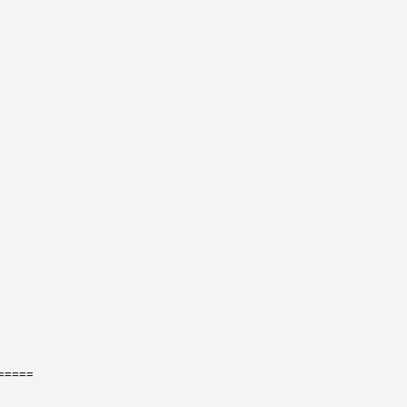
=====