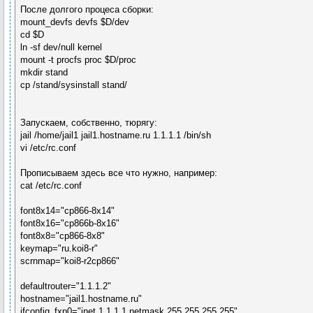
После долгого процеса сборки:
mount_devfs devfs $D/dev
сd $D
ln -sf dev/null kernel
mount -t procfs proc $D/proc
mkdir stand
cp /stand/sysinstall stand/
Запускаем, собственно, тюрягу:
jail /home/jail1 jail1.hostname.ru 1.1.1.1 /bin/sh
vi /etc/rc.conf
Прописываем здесь все что нужно, например:
cat /etc/rc.conf
font8x14="cp866-8x14"
font8x16="cp866b-8x16"
font8x8="cp866-8x8"
keymap="ru.koi8-r"
scrnmap="koi8-r2cp866"
defaultrouter="1.1.1.2"
hostname="jail1.hostname.ru"
ifconfig_fxp0="inet 1.1.1.1 netmask 255.255.255.255"