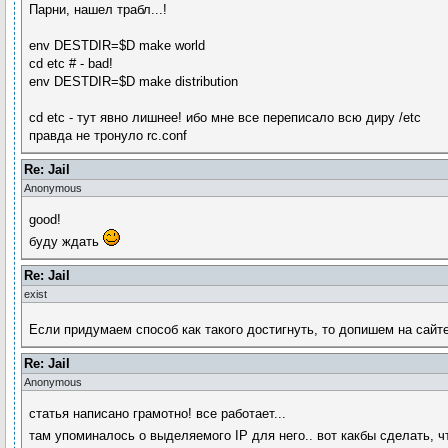
Парни, нашел трабл...!
env DESTDIR=$D make world
cd etc # - bad!
env DESTDIR=$D make distribution
cd etc - тут явно лишнее! ибо мне все переписало всю диру /etc
правда не тронуло rc.conf
Re: Jail
Anonymous
good!
буду ждать
Re: Jail
exist
Если придумаем способ как такого достигнуть, то допишем на сайте
Re: Jail
Anonymous
статья написано грамотно! все работает...
там упоминалось о выделяемого IP для него.. вот какбы сделать, чт