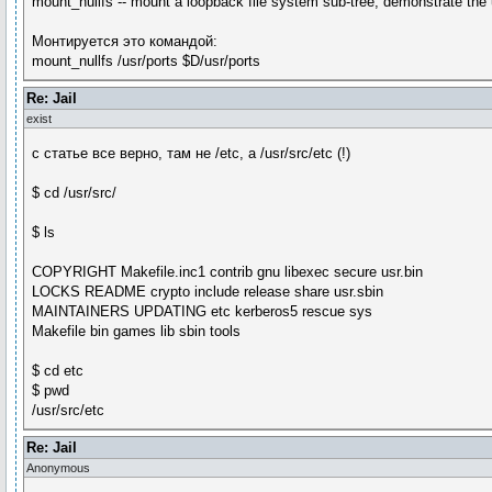
mount_nullfs -- mount a loopback file system sub-tree; demonstrate the u
Монтируется это командой:
mount_nullfs /usr/ports $D/usr/ports
Re: Jail
exist
с статье все верно, там не /etc, а /usr/src/etc (!)
$ cd /usr/src/
$ ls
COPYRIGHT Makefile.inc1 contrib gnu libexec secure usr.bin
LOCKS README crypto include release share usr.sbin
MAINTAINERS UPDATING etc kerberos5 rescue sys
Makefile bin games lib sbin tools
$ cd etc
$ pwd
/usr/src/etc
Re: Jail
Anonymous