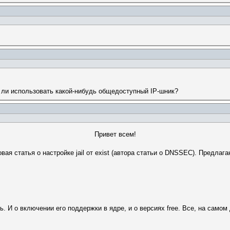
но ли использовать какой-нибудь общедоступный IP-шник?
Привет всем!
вая статья о настройке jail от exist (автора статьи о DNSSEC). Предла
ть. И о включении его поддержки в ядре, и о версиях free. Все, на само