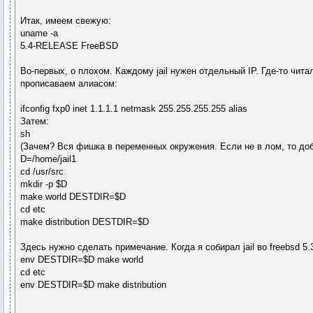
Итак, имеем свежую:
uname -a
5.4-RELEASE FreeBSD
Во-первых, о плохом. Каждому jail нужен отдельный IP. Где-то чита
прописаваем алиасом:
ifconfig fxp0 inet 1.1.1.1 netmask 255.255.255.255 alias
Затем:
sh
(Зачем? Вся фишка в переменных окружения. Если не в лом, то доба
D=/home/jail1
cd /usr/src
mkdir -p $D
make world DESTDIR=$D
cd etc
make distribution DESTDIR=$D
Здесь нужно сделать примечание. Когда я собирал jail во freebsd 5
env DESTDIR=$D make world
cd etc
env DESTDIR=$D make distribution