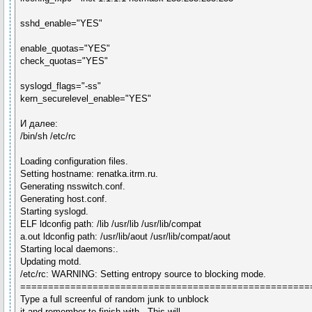
sshd_enable="YES"
enable_quotas="YES"
check_quotas="YES"
syslogd_flags="-ss"
kern_securelevel_enable="YES"
И далее:
/bin/sh /etc/rc
Loading configuration files.
Setting hostname: renatka.itrm.ru.
Generating nsswitch.conf.
Generating host.conf.
Starting syslogd.
ELF ldconfig path: /lib /usr/lib /usr/lib/compat
a.out ldconfig path: /usr/lib/aout /usr/lib/compat/aout
Starting local daemons:.
Updating motd.
/etc/rc: WARNING: Setting entropy source to blocking mode.
====================================================
Type a full screenful of random junk to unblock
it and remember to finish with . This will