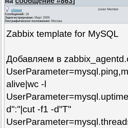
на
сообщение #863
]
Junior Member
slipper
Сообщений:
18
Зарегистрирован:
Март 2005
Географическое положение:
Москва
Zabbix template for MySQL
Добавляем в zabbix_agentd.c
UserParameter=mysql.ping,my
alive|wc -l
UserParameter=mysql.uptime,m
d":"|cut -f1 -d"T"
UserParameter=mysql.threads