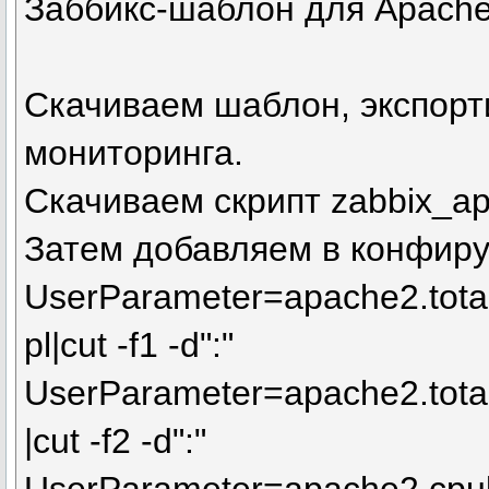
Заббикс-шаблон для Apache
Скачиваем шаблон, экспорт
мониторинга.
Скачиваем скрипт zabbix_ap
Затем добавляем в конфиру
UserParameter=apache2.tota
pl|cut -f1 -d":"
UserParameter=apache2.total
|cut -f2 -d":"