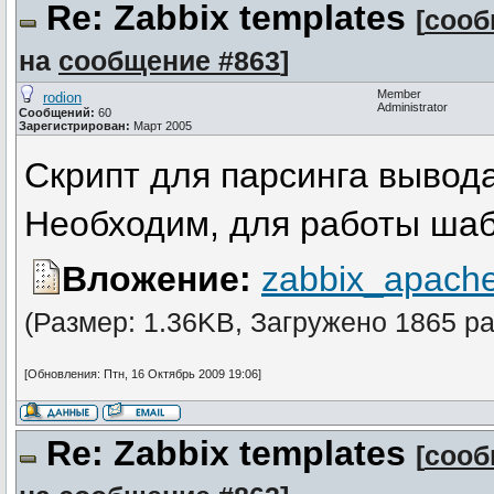
Re: Zabbix templates
[
сооб
на
сообщение #863
]
Member
rodion
Administrator
Сообщений:
60
Зарегистрирован:
Март 2005
Скрипт для парсинга вывода 
Необходим, для работы шаб
Вложение:
zabbix_apache
(Размер: 1.36KB, Загружено 1865 ра
[Обновления: Птн, 16 Октябрь 2009 19:06]
Re: Zabbix templates
[
сооб