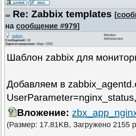
Re: Zabbix templates
[
сооб
на
сообщение #979
]
Member
rodion
Administrator
Сообщений:
60
Зарегистрирован:
Март 2005
Шаблон zabbix для монитори
Добавляем в zabbix_agentd.
UserParameter=nginx_status,
Вложение:
zbx_app_nginx
(Размер: 17.81KB, Загружено 2155 р