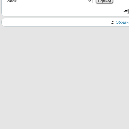
-=
.::
Обратн