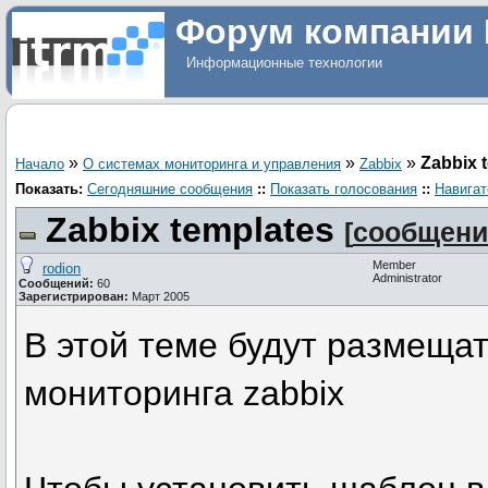
Форум компании 
Информационные технологии
»
»
»
Zabbix 
Начало
О системах мониторинга и управления
Zabbix
Показать:
Сегодняшние сообщения
::
Показать голосования
::
Навигат
Zabbix templates
[
сообщени
Member
rodion
Administrator
Сообщений:
60
Зарегистрирован:
Март 2005
В этой теме будут размеща
мониторинга zabbix