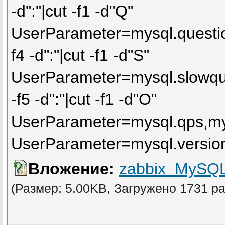
-d":"|cut -f1 -d"Q"
UserParameter=mysql.questio
f4 -d":"|cut -f1 -d"S"
UserParameter=mysql.slowque
-f5 -d":"|cut -f1 -d"O"
UserParameter=mysql.qps,mysq
UserParameter=mysql.versio
Вложение:
zabbix_MySQL
(Размер: 5.00KB, Загружено 1731 ра