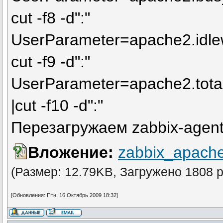
cut -f8 -d":"
UserParameter=apache2.idlew
cut -f9 -d":"
UserParameter=apache2.total
|cut -f10 -d":"
Перезагружаем zabbix-agen
Вложение:
zabbix_apache
(Размер: 12.79KB, Загружено 1808 р
[Обновления: Птн, 16 Октябрь 2009 18:32]