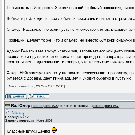
Пользователь Интернета: Заходит в свой любимый поисковик, пишет в
Вебмастер: Заходит в свой любимый поисковик и пишет в строке Sear
Спамер: Рассылает по всей пустыне множество клеток, к каждой из к
Троянщик: Делает то же, что и спамер, но вместо бумажки снаружи в
Админ: Выкапывает вокруг клетки ров, заполняет его концентрирова
проволоке и прутьям клетки подключает провода от генератора высок
проглатывает, коды забывает и говорит, что теперь ему никакой лев 
Хакер: Нейтрализует кислоту щелочью, перекусывает проволоку, про
ругается с досады, дает пинка админу и уходит обратно в пустыню.
[Обновления: Пнд, 23 Май 2005 22:49]
Re: Юмор
[
сообщение #38
является ответом на
сообщение #37
]
Nikolay
Сообщений:
26
Зарегистрирован:
Март 2005
Классные штуки Денис!