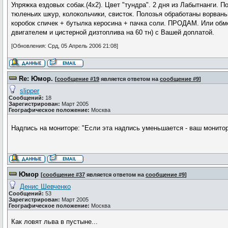
Упряжка ездовых собак.(4х2). Цвет "тундра". 2 дня из Лабытнанги. 
тюленьих шкур, колокольчики, свисток. Полозья обработаны ворванью
коробок спичек + бутылка керосина + пачка соли. ПРОДАМ. Или обм
двигателем и цистерной дизтоплива на 60 тн) с Вашей доплатой.
[Обновления: Срд, 05 Апрель 2006 21:08]
Re: Юмор.
[
сообщение #19
является ответом на
сообщение #9
]
slipper
Сообщений:
18
Зарегистрирован:
Март 2005
Географическое положение:
Москва
Надпись на мониторе: "Если эта надпись уменьшается - ваш монитор
Юмор
[
сообщение #37
является ответом на
сообщение #9
]
Денис Шевченко
Сообщений:
53
Зарегистрирован:
Март 2005
Географическое положение:
Москва
Как ловят льва в пустыне...