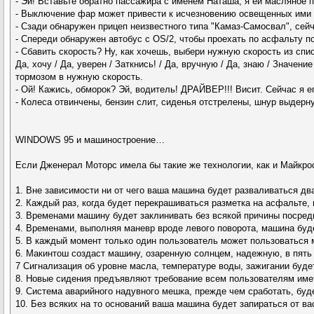
- Эй! Вставьте обратно пассажира с именем Наташа, я ей масляное п
- Выключение фар может привести к исчезновению освещенных ими
- Сзади обнаружен прицеп неизвестного типа "Камаз-Самосвал", сей
- Спереди обнаружен автобус с OS/2, чтобы проехать по асфальту п
- Сбавить скорость? Ну, как хочешь, выбери нужную скорость из спи
Да, хочу / Да, уверен / Заткнись! / Да, вручную / Да, знаю / Значени
тормозом в нужную скорость.
- Ой! Кажись, обморок? Эй, водитель! ДРАЙВЕР!!! Висит. Сейчас я е
- Колеса отвинчены, бензин слит, сиденья отстрелены, шнур выдерну
WINDOWS 95 и машиностроение…
Если Дженерал Моторс имела бы такие же технологии, как и Майкро
1. Вне зависимости ни от чего ваша машина будет разваливаться дв
2. Каждый раз, когда будет перекрашиваться разметка на асфальте,
3. Временами машину будет заклинивать без всякой причины посреди
4. Временами, выполняя маневр вроде левого поворота, машина будет
5. В каждый момент только один пользователь может пользоваться м
6. Макинтош создаст машину, озаренную солнцем, надежную, в пять р
7 Сигнализация об уровне масла, температуре воды, зажигании буд
8. Новые сидения предъявляют требование всем пользователям име
9. Система аварийного надувного мешка, прежде чем сработать, буде
10. Без всяких на то оснований ваша машина будет запираться от в