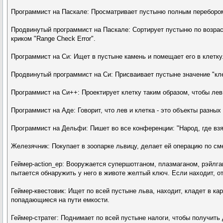
Программист на Паскале: Просматривает пустыню полным перебором.
Продвинутый программист на Паскале: Сортирует пустыню по возраст
криком "Range Check Error".
Программист на Си: Ищет в пустыне камень и помещает его в клетку
Продвинутый программист на Си: Присваивает пустыне значение "кле
Программист на Си++: Проектирует клетку таким образом, чтобы лев
Программист на Аде: Говорит, что лев и клетка - это объекты разны
Программист на Дельфи: Пишет во все конференции: "Народ, где взя
Железячник: Покупает в зоопарке львицу, делает ей операцию по сме
Геймер-action_ер: Вооружается супершотганом, плазмаганом, рэйлг
пытается обнаружить у него в животе желтый ключ. Если находит, от
Геймер-квестовик: Ищет по всей пустыне льва, находит, кладет в кар
попадающиеся на пути емкости.
Геймер-стратег: Поднимает по всей пустыне налоги, чтобы получить 