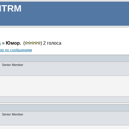
ITRM
»
Юмор.
(
) 2 голоса
ы
ор по сообщениям
Senior Member
Senior Member