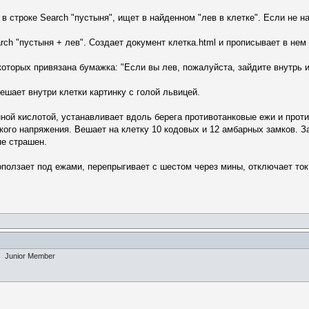
 строке Search "пустыня", ищет в найденном "лев в клетке". Если не на
ch "пустыня + лев". Создает документ клетка.html и прописывает в нем
оторых привязана бумажка: "Если вы лев, пожалуйста, зайдите внутрь и
ешает внутри клетки картинку с голой львицей.
нной кислотой, устанавливает вдоль берега противотанковые ежи и прот
ого напряжения. Вешает на клетку 10 кодовых и 12 амбарных замков. Зах
не страшен.
ползает под ежами, перепрыгивает с шестом через мины, отключает ток,
Junior Member