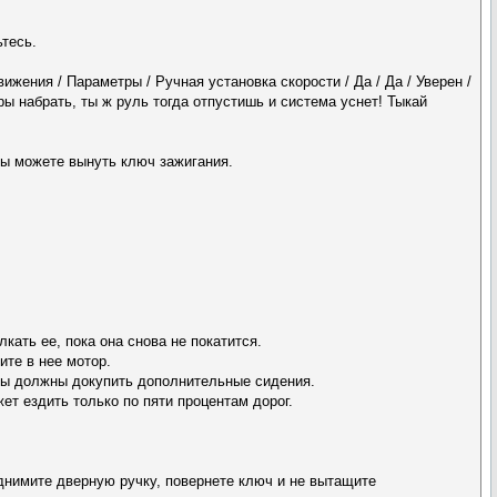
ьтесь.
жения / Параметры / Ручная установка скорости / Да / Да / Уверен /
туры набрать, ты ж руль тогда отпустишь и система уснет! Тыкай
 вы можете вынуть ключ зажигания.
ать ее, пока она снова не покатится.
ите в нее мотор.
 вы должны докупить дополнительные сидения.
ет ездить только по пяти процентам дорог.
однимите дверную ручку, повернете ключ и не вытащите