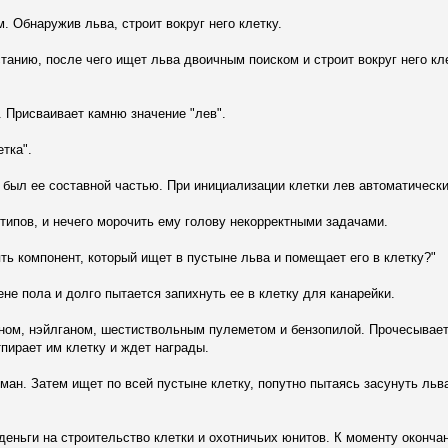
 Обнаружив льва, строит вокруг него клетку.
анию, после чего ищет льва двоичным поиском и строит вокруг него кле
. Присваивает камню значение "лев".
тка".
 был ее составной частью. При инициализации клетки лев автоматически
х типов, и нечего морочить ему голову некорректными задачами.
ть компонент, который ищет в пустыне льва и помещает его в клетку?"
не пола и долго пытается запихнуть ее в клетку для канарейки.
аном, нэйлганом, шестиствольным пулеметом и бензопилой. Прочесывает
пирает им клетку и ждет награды.
ман. Затем ищет по всей пустыне клетку, попутно пытаясь засунуть льва
деньги на строительство клетки и охотничьих юнитов. К моменту оконча