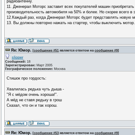
радиоантенну.
11. Дженерал Моторс заставит всех покупателей машин приобретать 
производительность автомобиля на 50% и более. Но скорее всего в
12.Каждый раз, когда Дженерал Моторс будет представлять новую 
13. Вы должны повторно нажать на стартер, чтобы выключить мотор
Re: Юмор.
[
сообщение #51
является ответом на
сообщение #9
]
slipper
Сообщений:
18
Зарегистрирован:
Март 2005
Географическое положение:
Москва
Стишок про гордость:
Хвалилась редька чуть дыша -
"Я с мёдом очень хороша!".
А мёд не ставя редьку в грош
Сказал, что он и так хорош.
Re: Юмор.
[
сообщение #53
является ответом на
сообщение #9
]