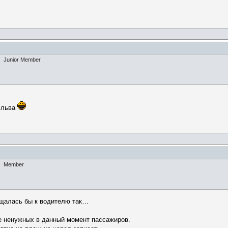
Junior Member
и льва
Member
щалась бы к водителю так…
те ненужных в данный момент пассажиров.