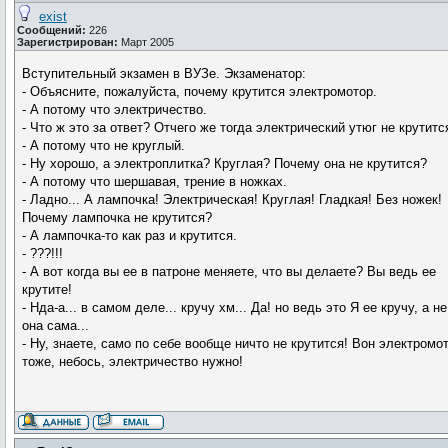
exist
Сообщений:
226
Зарегистрирован:
Март 2005
Вступительный экзамен в ВУЗе. Экзаменатор:
- Объясните, пожалуйста, почему крутится электромотор.
- А потому что электричество.
- Что ж это за ответ? Отчего же тогда электрический утюг не крутитс
- А потому что не круглый.
- Ну хорошо, а электроплитка? Круглая? Почему она не крутится?
- А потому что шершавая, трение в ножках.
- Ладно... А лампочка! Электрическая! Круглая! Гладкая! Без ножек!
Почему лампочка не крутится?
- А лампочка-то как раз и крутится.
- ???!!!
- А вот когда вы ее в патроне меняете, что вы делаете? Вы ведь ее
крутите!
- Нда-а... в самом деле... кручу хм... Да! но ведь это Я ее кручу, а не
она сама...
- Ну, знаете, само по себе вообще ничто не крутится! Вон электромо
тоже, небось, электричество нужно!