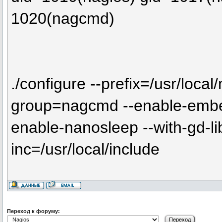
1020(nagcmd)
./configure --prefix=/usr/loca
group=nagcmd --enable-embed
enable-nanosleep --with-gd-lib
inc=/usr/local/include
Переход к форуму: