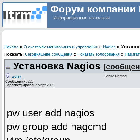
Форум компании 
Информационные технологии
»
»
»
Устано
Начало
О системах мониторинга и управления
Nagios
Показать:
Сегодняшние сообщения
::
Показать голосования
::
Навигат
Установка Nagios
[
сообщен
Senior Member
exist
Сообщений:
226
Зарегистрирован:
Март 2005
pw user add nagios
pw group add nagcmd