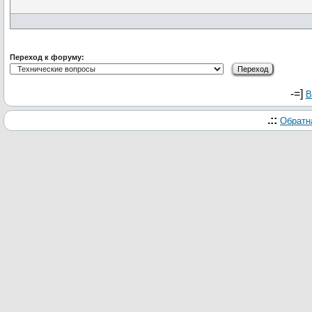
Переход к форуму:
-=]
В
.::
Обратн