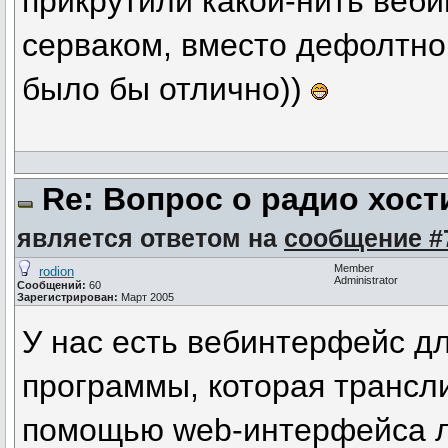
прикрутили какой-нить веб
серваком, вместо дефолтног
было бы отлично))
Re: Вопрос о радио хост
является ответом на
сообщение #
Member
rodion
Administrator
Сообщений:
60
Зарегистрирован:
Март 2005
У нас есть вебинтерфейс дл
программы, которая трансли
помощью web-интерфейса ле