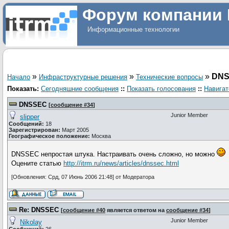
Форум компании 
Информационные технологии
»
»
»
DN
Начало
Инфраструктурные решения
Технические вопросы
Показать:
Сегодняшние сообщения
::
Показать голосования
::
Навигат
DNSSEC
[
сообщение #34
]
Junior Member
slipper
Сообщений:
18
Зарегистрирован:
Март 2005
Географическое положение:
Москва
DNSSEC непростая штука. Настраивать очень сложно, но можно
Оцените статью
http://itrm.ru/news/articles/dnssec.html
[Обновления: Срд, 07 Июнь 2006 21:48] от Модератора
Re: DNSSEC
[
сообщение #40
является ответом на
сообщение #34
]
Junior Member
Nikolay