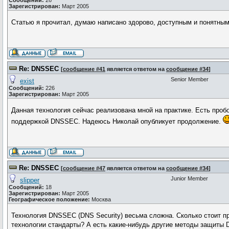
Сообщений:
26
Зарегистрирован:
Март 2005
Статью я прочитал, думаю написано здорово, доступным и понятным
Re: DNSSEC
[
сообщение #41
является ответом на
сообщение #34
]
Senior Member
exist
Сообщений:
226
Зарегистрирован:
Март 2005
Данная технология сейчас реализована мной на практике. Есть проб
поддержкой DNSSEC. Надеюсь Николай опубликует продолжение.
Re: DNSSEC
[
сообщение #47
является ответом на
сообщение #34
]
Junior Member
slipper
Сообщений:
18
Зарегистрирован:
Март 2005
Географическое положение:
Москва
Технология DNSSEC (DNS Security) весьма сложна. Сколько стоит п
технологии стандарты? А есть какие-нибудь другие методы защит