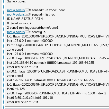
Запуск зоны:
root@solaris
# zoneadm -z zone1 boot
root@solaris
# zoneadm list -vc
ID NAME STATUS PATH
0 global running /
2 zone1 running /export/home/zone1
root@solaris
# ifconfig -a
lo0: flags=2001000849<UP,LOOPBACK,RUNNING,MULTICAST,IPv4,VIR
inet 127.0.0.1 netmask ff000000
lo0:1: flags=2001000849<UP,LOOPBACK,RUNNING,MULTICAST,IPv4,V
zone zone1
inet 127.0.0.1 netmask ff000000
iprb0: flags=1000843<UP,BROADCAST,RUNNING,MULTICAST,IPv4> mt
inet 192.168.64.10 netmask ffffff00 broadcast 192.168.64.255
ether 0:a0:c9:b7:19:1f
iprb0:1: flags=1000843<UP,BROADCAST,RUNNING,MULTICAST,IPv4> 
zone zone1
inet 192.168.64.11 netmask ffffff00 broadcast 192.168.64.255
lo0: flags=2002000849<UP,LOOPBACK,RUNNING,MULTICAST,IPv6,VIR
inet6 ::1/128
iprb0: flags=2000840<RUNNING,MULTICAST,IPv6> mtu 1500 index 2
inet6 fe80::2a0:c9ff:feb7:191f/10
ether 0:a0:c9:b7:19:1f