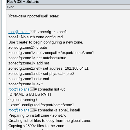
Re: VDS + Solaris
exist
Установка простейшей зоны:
root@solaris
# zonecfg -z zone1
zone1: No such zone configured
Use 'create' to begin configuring a new zone.
zonecfg:zone1> create
zonecfg:zone1> set zonepath=/export/home/zone1
zonecfg:zone1> set autoboot=true
zonecfg:zone1> add net
zonecfg:zone1:net> set address=192.168.64.11
zonecfg:zone1:net> set physical=iprb0
zonecfg:zone1:net> end
zonecfg:zone1> exit
root@solaris
# zoneadm list -vc
ID NAME STATUS PATH
0 global running /
- zone1 configured /export/home/zone1
root@solaris
# zoneadm -z zone1 install
Preparing to install zone <zone1>.
Creating list of files to copy from the global zone.
Copying <2890> files to the zone.