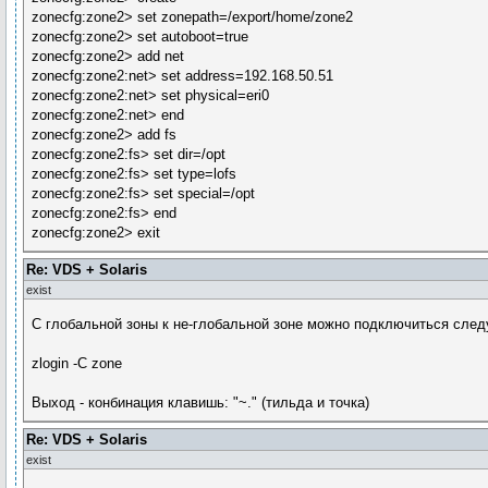
zonecfg:zone2> set zonepath=/export/home/zone2
zonecfg:zone2> set autoboot=true
zonecfg:zone2> add net
zonecfg:zone2:net> set address=192.168.50.51
zonecfg:zone2:net> set physical=eri0
zonecfg:zone2:net> end
zonecfg:zone2> add fs
zonecfg:zone2:fs> set dir=/opt
zonecfg:zone2:fs> set type=lofs
zonecfg:zone2:fs> set special=/opt
zonecfg:zone2:fs> end
zonecfg:zone2> exit
Re: VDS + Solaris
exist
С глобальной зоны к не-глобальной зоне можно подключиться сле
zlogin -C zone
Выход - конбинация клавишь: "~." (тильда и точка)
Re: VDS + Solaris
exist