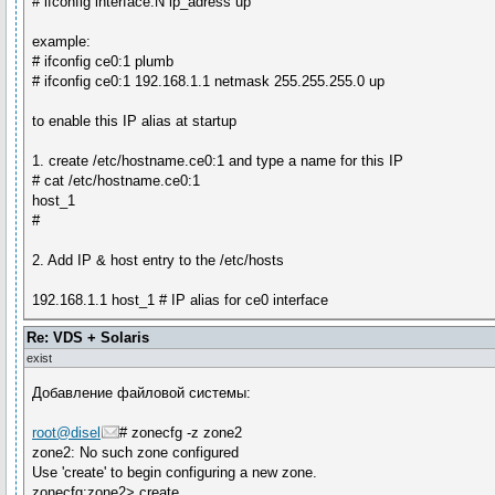
# ifconfig interface:N ip_adress up
example:
# ifconfig ce0:1 plumb
# ifconfig ce0:1 192.168.1.1 netmask 255.255.255.0 up
to enable this IP alias at startup
1. create /etc/hostname.ce0:1 and type a name for this IP
# cat /etc/hostname.ce0:1
host_1
#
2. Add IP & host entry to the /etc/hosts
192.168.1.1 host_1 # IP alias for ce0 interface
Re: VDS + Solaris
exist
Добавление файловой системы:
root@disel
# zonecfg -z zone2
zone2: No such zone configured
Use 'create' to begin configuring a new zone.
zonecfg:zone2> create