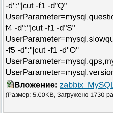
-d":"|cut -f1 -d"Q"
UserParameter=mysql.questio
f4 -d":"|cut -f1 -d"S"
UserParameter=mysql.slowque
-f5 -d":"|cut -f1 -d"O"
UserParameter=mysql.qps,mysq
UserParameter=mysql.versio
Вложение:
zabbix_MySQL
(Размер: 5.00KB, Загружено 1730 ра