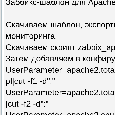
Заббикс-шаблон для Apache
Скачиваем шаблон, экспорт
мониторинга.
Скачиваем скрипт zabbix_ap
Затем добавляем в конфиру
UserParameter=apache2.tota
pl|cut -f1 -d":"
UserParameter=apache2.total
|cut -f2 -d":"