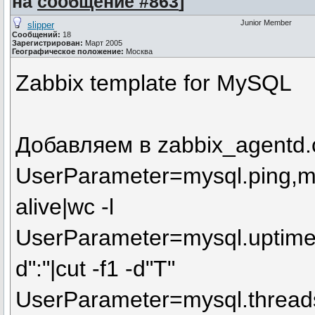
на
сообщение #863
]
Junior Member
slipper
Сообщений:
18
Зарегистрирован:
Март 2005
Географическое положение:
Москва
Zabbix template for MySQL
Добавляем в zabbix_agentd.c
UserParameter=mysql.ping,my
alive|wc -l
UserParameter=mysql.uptime,m
d":"|cut -f1 -d"T"
UserParameter=mysql.threads