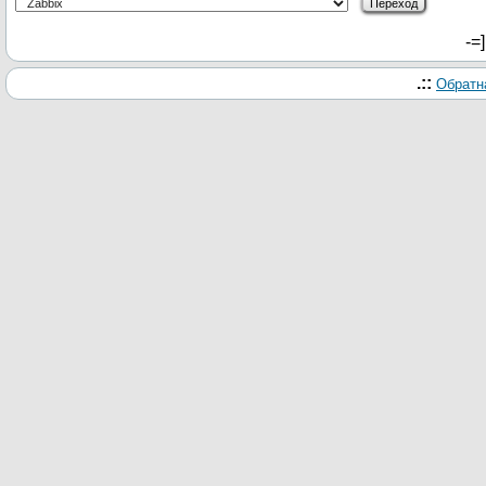
-=
.::
Обратн