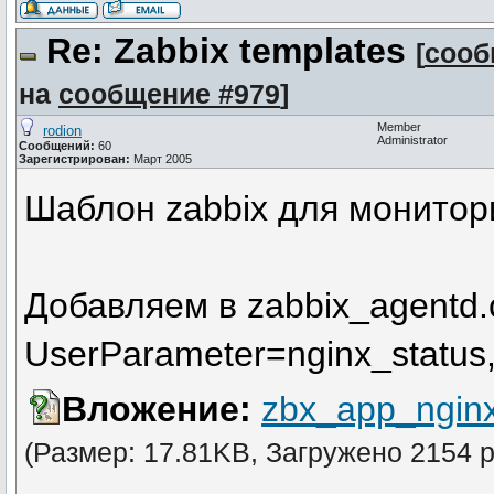
Re: Zabbix templates
[
сооб
на
сообщение #979
]
Member
rodion
Administrator
Сообщений:
60
Зарегистрирован:
Март 2005
Шаблон zabbix для монитори
Добавляем в zabbix_agentd.
UserParameter=nginx_status,
Вложение:
zbx_app_nginx
(Размер: 17.81KB, Загружено 2154 р