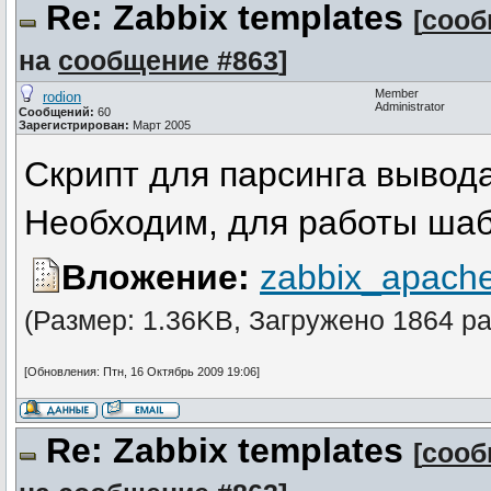
Re: Zabbix templates
[
сооб
на
сообщение #863
]
Member
rodion
Administrator
Сообщений:
60
Зарегистрирован:
Март 2005
Скрипт для парсинга вывода 
Необходим, для работы шаб
Вложение:
zabbix_apache
(Размер: 1.36KB, Загружено 1864 ра
[Обновления: Птн, 16 Октябрь 2009 19:06]
Re: Zabbix templates
[
сооб