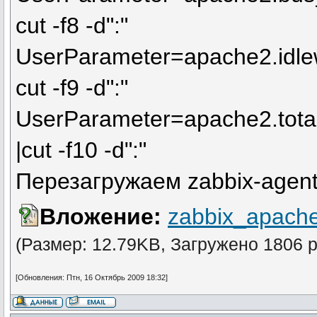
cut -f8 -d":"
UserParameter=apache2.idlew
cut -f9 -d":"
UserParameter=apache2.total
|cut -f10 -d":"
Перезагружаем zabbix-agen
Вложение:
zabbix_apache
(Размер: 12.79KB, Загружено 1806 р
[Обновления: Птн, 16 Октябрь 2009 18:32]