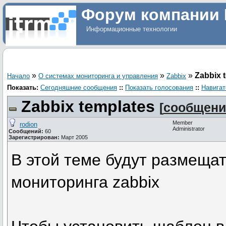
Форум компании 
Информационные технологии
»
»
»
Zabbix 
Начало
О системах мониторинга и управления
Zabbix
Показать:
Сегодняшние сообщения
::
Показать голосования
::
Навигат
Zabbix templates
[
сообщени
Member
rodion
Administrator
Сообщений:
60
Зарегистрирован:
Март 2005
В этой теме будут размеща
мониторинга zabbix